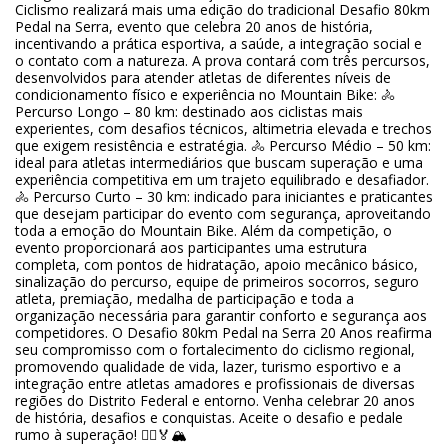
Ciclismo realizará mais uma edição do tradicional Desafio 80km
Pedal na Serra, evento que celebra 20 anos de história,
incentivando a prática esportiva, a saúde, a integração social e
o contato com a natureza. A prova contará com três percursos,
desenvolvidos para atender atletas de diferentes níveis de
condicionamento físico e experiência no Mountain Bike: 🚴
Percurso Longo – 80 km: destinado aos ciclistas mais
experientes, com desafios técnicos, altimetria elevada e trechos
que exigem resistência e estratégia. 🚴 Percurso Médio – 50 km:
ideal para atletas intermediários que buscam superação e uma
experiência competitiva em um trajeto equilibrado e desafiador.
🚴 Percurso Curto – 30 km: indicado para iniciantes e praticantes
que desejam participar do evento com segurança, aproveitando
toda a emoção do Mountain Bike. Além da competição, o
evento proporcionará aos participantes uma estrutura
completa, com pontos de hidratação, apoio mecânico básico,
sinalização do percurso, equipe de primeiros socorros, seguro
atleta, premiação, medalha de participação e toda a
organização necessária para garantir conforto e segurança aos
competidores. O Desafio 80km Pedal na Serra 20 Anos reafirma
seu compromisso com o fortalecimento do ciclismo regional,
promovendo qualidade de vida, lazer, turismo esportivo e a
integração entre atletas amadores e profissionais de diversas
regiões do Distrito Federal e entorno. Venha celebrar 20 anos
de história, desafios e conquistas. Aceite o desafio e pedale
rumo à superação! 🚵‍♂️🏅🏔️